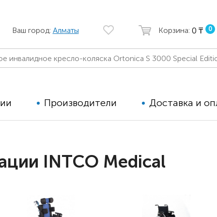
0
0 ₸
Ваш город:
Алматы
Корзина:
ции
Производители
Доставка и оп
Автомобильные кресла
Аппараты
ации INTCO Medical
Коляски для детей с ДЦП
Тренажё
Коляски для детей активного
Дополнит
типа
для дете
Детские вертикализаторы