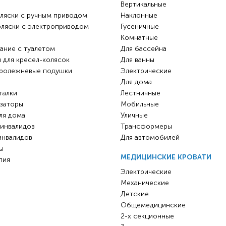
Вертикальные
ляски с ручным приводом
Наклонные
оляски с электроприводом
Гусеничные
Комнатные
ание с туалетом
Для бассейна
 для кресел-колясок
Для ванны
ролежневые подушки
Электрические
Для дома
талки
Лестничные
заторы
Мобильные
ля дома
Уличные
 инвалидов
Трансформеры
инвалидов
Для автомобилей
ы
МЕДИЦИНСКИЕ КРОВАТИ
пия
Электрические
Механические
Детские
Общемедицинские
2-х секционные