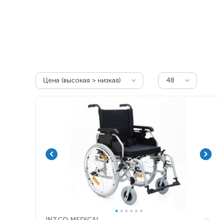
Респираторное оборудование
Подъёмники для инвалидов
Цена (высокая > низкая)
48
INTCO MEDICAL