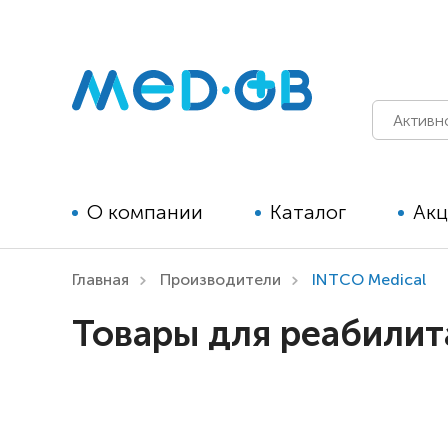
О компании
Каталог
Ак
Главная
Производители
INTCO Medical
Технические средства
Товары для реабилит
реабилитации для детей
Технические средства
реабилитации для взрослых