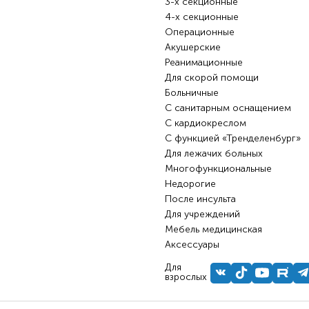
3-х секционные
4-х секционные
Операционные
Акушерские
Реанимационные
Для скорой помощи
Больничные
С санитарным оснащением
С кардиокреслом
С функцией «Тренделенбург»
Для лежачих больных
Многофункциональные
Недорогие
После инсульта
Для учреждений
Мебель медицинская
Аксессуары
Для
взрослых