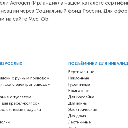
ели Aerogen (Ирландия) в нашем каталоге сертиф
сации через Социальный фонд России. Для оформл
и на сайте Med-Ob.
 ВЗРОСЛЫХ
ПОДЪЁМНИКИ ДЛЯ ИНВАЛИ
Вертикальные
ляски с ручным приводом
Наклонные
оляски с электроприводом
Гусеничные
Комнатные
ание с туалетом
Для бассейна
 для кресел-колясок
Для ванны
ролежневые подушки
Электрические
Для дома
талки
Лестничные