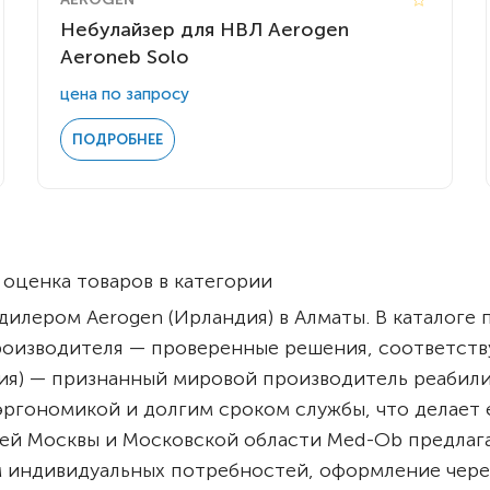
Комнатные
электроприводом
Небулайзер для НВЛ Aerogen
Кислородное оборудование
Для бассейна
Aeroneb Solo
Скутеры
Для ванны
цена по запросу
Оборудование с туалетом
Электрические
ПОДРОБНЕЕ
Приставки для кресел-
Для дома
колясок
Лестничные
Противопролежневые
подушки
Мобильные
Для пляжа
оценка товаров в категории
Уличные
илером Aerogen (Ирландия) в Алматы. В каталоге
Кресла-каталки
Трансформеры
роизводителя — проверенные решения, соответс
Вертикализаторы
ндия) — признанный мировой производитель реабил
Кровати для дома
эргономикой и долгим сроком службы, что делает
Ванна для инвалидов
лей Москвы и Московской области Med-Ob предлаг
 индивидуальных потребностей, оформление чере