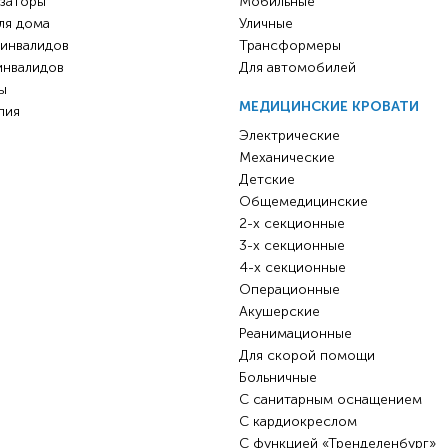
заторы
Мобильные
ля дома
Уличные
 инвалидов
Трансформеры
инвалидов
Для автомобилей
ы
МЕДИЦИНСКИЕ КРОВАТИ
пия
Электрические
Механические
Детские
Общемедицинские
2-х секционные
3-х секционные
4-х секционные
Операционные
Акушерские
Реанимационные
Для скорой помощи
Больничные
С санитарным оснащением
С кардиокреслом
С функцией «Тренделенбург»