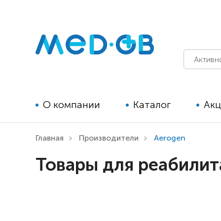
О компании
Каталог
Ак
Главная
Производители
Aerogen
Технические средства
Товары для реабилит
реабилитации для детей
Технические средства
реабилитации для взрослых