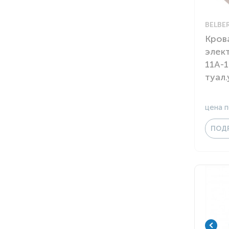
BELBE
Кров
элек
11A-1
туал
цена п
ПОД