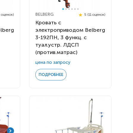
BELBERG
0 оценок)
5 (11 оценок)
Кровать с
lberg
электроприводом Belberg
3-192ПН, 3 функц. с
туал.устр. ЛДСП
(против.матрас)
цена по запросу
ПОДРОБНЕЕ