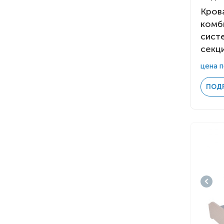
Кров
комб
сист
секц
цена п
ПОД