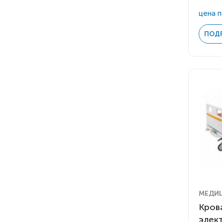
цена п
ПОД
МЕДИ
Кров
элек