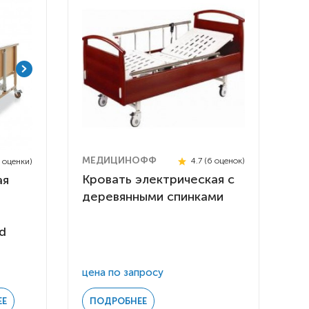
МЕДИЦИНОФФ
4.7 (6 оценок)
3 оценки)
Кровать электрическая с
ая
деревянными спинками
rd
 инвалидов
омобилей
ры
цена по запросу
апия
ЕЕ
ПОДРОБНЕЕ