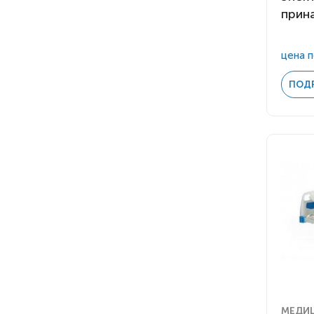
прин
цена п
ПОД
МЕДИ