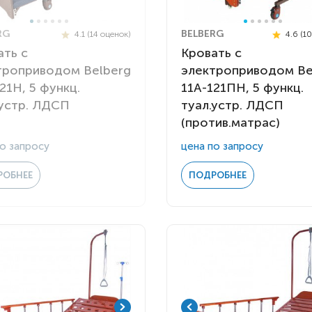
RG
BELBERG
4.1 (14 оценок)
4.6 (1
ать с
Кровать с
троприводом Belberg
электроприводом Be
21Н, 5 функц.
11A-121ПН, 5 функц.
.устр. ЛДСП
туал.устр. ЛДСП
(против.матрас)
о запросу
цена по запросу
РОБНЕЕ
ПОДРОБНЕЕ