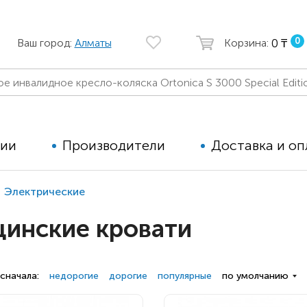
0
0 ₸
Ваш город:
Алматы
Корзина:
ции
Производители
Доставка и оп
Электрические
Автомобильные кресла
Аппараты
цинские кровати
Коляски для детей с ДЦП
Тренажё
Коляски для детей активного
Дополнит
типа
для дете
сначала:
недорогие
дорогие
популярные
по умолчанию
Детские вертикализаторы