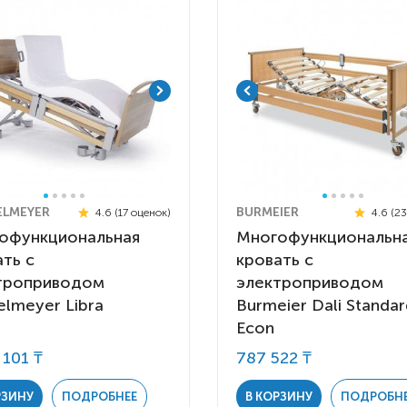
Детские коляски с
электроприводом
Функциональные опоры
Ходунки
Велосипеды
Для ванны
Товары для
ELMEYER
BURMEIER
4.6 (17 оценок)
4.6 (2
позиционирования
офункциональная
Многофункциональн
ть с
кровать с
Реабилитационные костюмы
троприводом
электроприводом
Иппотренажёры
elmeyer Libra
Burmeier Dali Standa
Активные
CPAP | BPAP аппараты
Вертикальные
Весы для
Для авт
Econ
Кресла-коляски с ручным
Аппараты для вентиляции
Наклонные
Тренажё
 101 ₸
787 522 ₸
приводом
лёгких
Гусеничные
Иппотер
РЗИНУ
ПОДРОБНЕЕ
В КОРЗИНУ
ПОДРОБН
Кресло-коляски с
Откашливатели