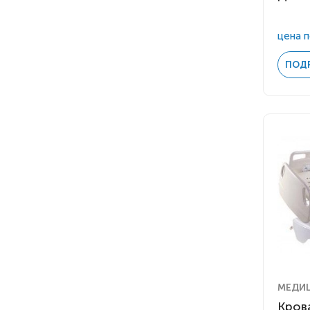
цена п
ПОД
МЕДИ
Кров