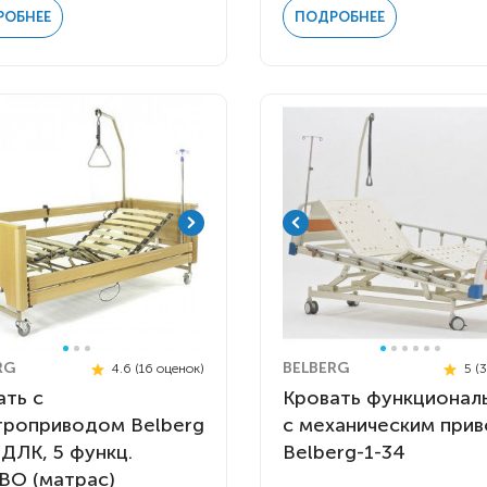
РОБНЕЕ
ПОДРОБНЕЕ
RG
BELBERG
4.6 (16 оценок)
5 (
ать с
Кровать функционал
троприводом Belberg
c механическим при
ДЛК, 5 функц.
Belberg-1-34
ВО (матрас)