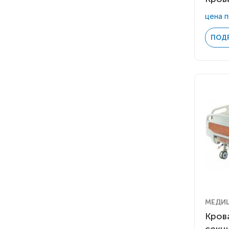
цена п
ПОД
МЕДИ
Кров