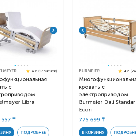
Детские коляски с
электроприводом
Функциональные опоры
Ходунки
Велосипеды
Для ванны
Товары для
ELMEYER
BURMEIER
4.6 (17 оценок)
4.6 (2
позиционирования
офункциональная
Многофункциональн
ть с
кровать с
Реабилитационные костюмы
троприводом
электроприводом
Иппотренажёры
elmeyer Libra
Burmeier Dali Standa
Активные
CPAP | BPAP аппараты
Вертикальные
Весы для
Для авт
Econ
Кресла-коляски с ручным
Аппараты для вентиляции
Наклонные
Тренажё
 557 ₸
775 699 ₸
приводом
лёгких
Гусеничные
Иппотер
РЗИНУ
ПОДРОБНЕЕ
В КОРЗИНУ
ПОДРОБН
Кресло-коляски с
Откашливатели