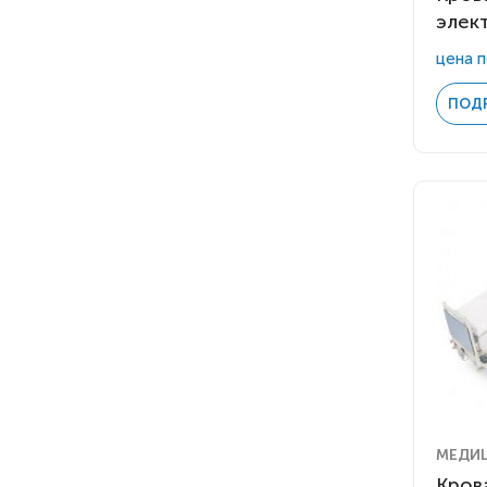
элек
цена п
ПОД
МЕДИ
Кров