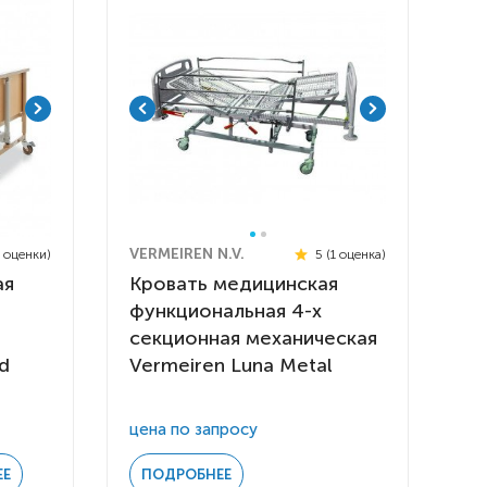
VERMEIREN N.V.
4 оценки)
5 (1 оценка)
ая
Кровать медицинская
функциональная 4-х
секционная механическая
rd
Vermeiren Luna Metal
 инвалидов
омобилей
ры
цена по запросу
апия
ЕЕ
ПОДРОБНЕЕ