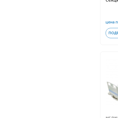
секц
цена п
ПОД