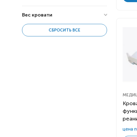
103
Положение Кардио кресло
2130
2
Регулировка высоты
18
Вес кровати
0
200
СБРОСИТЬ ВСЕ
62
175
МЕДИ
Кров
функ
реан
цена п