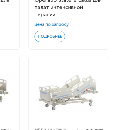
 для
Operatio Statere Latus для
палат интенсивной
терапии
цена по запросу
ПОДРОБНЕЕ