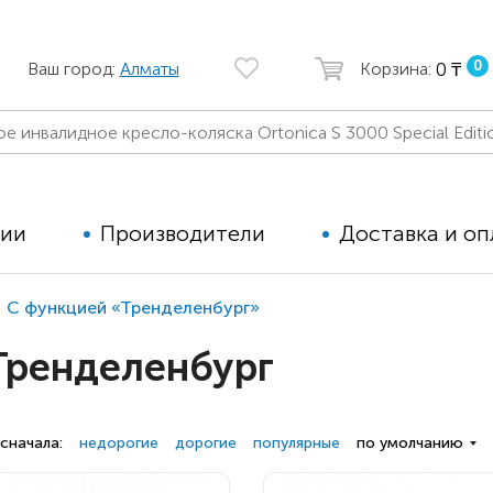
0
0 ₸
Ваш город:
Алматы
Корзина:
ции
Производители
Доставка и оп
С функцией «Тренделенбург»
Автомобильные кресла
Аппараты
Тренделенбург
Коляски для детей с ДЦП
Тренажё
Коляски для детей активного
Дополнит
типа
для дете
сначала:
недорогие
дорогие
популярные
по умолчанию
Детские вертикализаторы