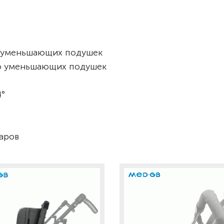
 уменьшающих подушек
ю уменьшающих подушек
4°
уаров