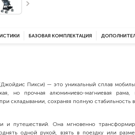
Комнатные
электроприводом
Кислородное оборудование
Для бассейна
Скутеры
Для ванны
Оборудование с туалетом
Электрические
РИСТИКИ
БАЗОВАЯ КОМПЛЕКТАЦИЯ
ДОПОЛНИТЕЛ
Приставки для кресел-
Для дома
колясок
Лестничные
Противопролежневые
подушки
Мобильные
Для пляжа
Уличные
(Джойдис Пикси) — это уникальный сплав мобиль
Кресла-каталки
Трансформеры
кая, но прочная алюминиево-магниевая рама, 
Вертикализаторы
при складывании, сохраняя полную стабильность 
Кровати для дома
Ванна для инвалидов
ни и путешествий. Она мгновенно трансформир
днять одной рукой, взять в поездку или разме