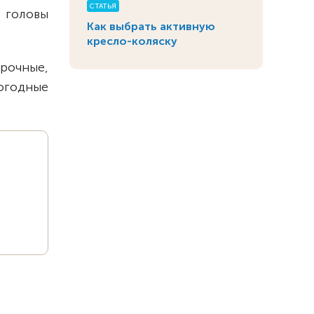
СТАТЬЯ
 головы
Как выбрать активную
кресло-коляску
Прочные,
огодные