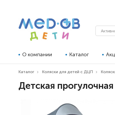
О компании
Каталог
Ак
Каталог
Коляски для детей с ДЦП
Коляск
Технические средства
Детская прогулочная 
реабилитации для детей
Технические средства
реабилитации для взрослых