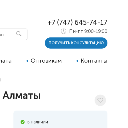
+7 (747) 645-74-17
Пн-пт 9:00-19:00
ПОЛУЧИТЬ КОНСУЛЬТАЦИЮ
лата
Оптовикам
Контакты
i
 и тутора
в Алматы
ры
ельные опции к ТСР
й
в наличии