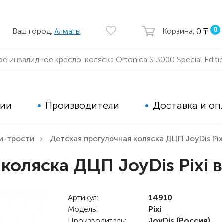
0
0 ₸
Ваш город:
Алматы
Корзина:
ции
Производители
Доставка и оп
и-трости
Детская прогулочная коляска ДЦП JoyDis Pix
Автомобильные кресла
Аппараты
коляска ДЦП JoyDis Pixi 
Коляски для детей с ДЦП
Тренажё
Коляски для детей активного
Дополнит
типа
Артикул:
14910
для дете
Модель:
Pixi
Детские вертикализаторы
Производитель:
JoyDis
(Россия)